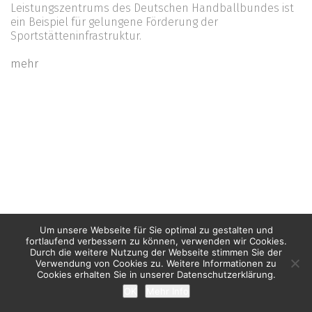
Leistungszentrums des Deutschen Handballbundes ist
ein Beispiel für gelungene Förderung der
Sportstätteninfrastruktur.
mehr
Um unsere Webseite für Sie optimal zu gestalten und
fortlaufend verbessern zu können, verwenden wir Cookies.
Durch die weitere Nutzung der Webseite stimmen Sie der
Verwendung von Cookies zu. Weitere Informationen zu
Cookies erhalten Sie in unserer Datenschutzerklärung.
OK
Mehr Info